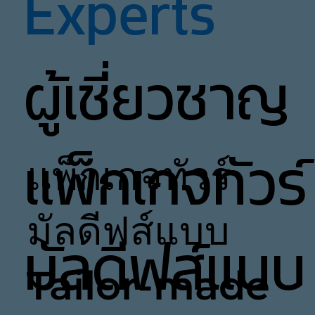
Experts
ผู้เชี่ยวชาญ
แพ็กเกจทัวร์
แพ็กเกจทัวร์
มัลดีฟส์แบบ
มัลดีฟส์แบบ
Tailor-made