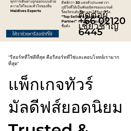
ทุกการเดินทางถูกออกแบบด้วย
ดีฟส์กว่า 30 แห่งทั่วประเทศ เรา
ความใส่ใจและหัวใจของทีม
ภูมิใจที่ได้เป็นพันธมิตรของแบรนด์
Maldives Experts
ติดต่อผู้
รีสอร์ทระดับโลก และได้รับรางวัล
“Top Seller & Trusted
+66 02120
Partner” จากหลายกลุ่มรีสอร์ท
เชี่ยวชาญ
ชื่อดัง
6445
ให้เราช่วยหารีสอร์ทที่ใช่
"รีสอร์ทที่ใช่ดีที่สุด คือรีสอร์ทที่ใช่และตอบโจทย์เรามาก
ที่สุด"
แพ็กเกจทัวร์
มัลดีฟส์ยอดนิยม
Trusted &