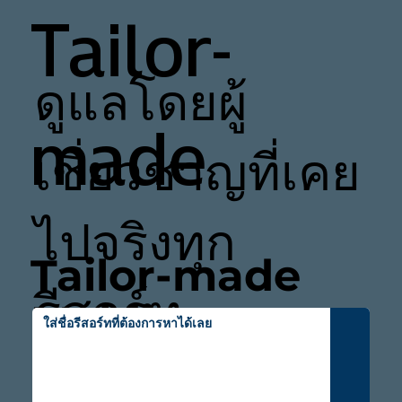
Tailor-
ดูแลโดยผู้
made
เชี่ยวชาญที่เคย
ไปจริงทุก
Tailor-made
รีสอร์ท
Maldives
Packages