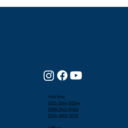
Hotline
095-594-9264
098-742-9169
094-969-1619