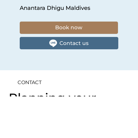
Anantara Dhigu Maldives
Book now
Contact us
CONTACT
Planning your
dream holiday?
Send us a message or contact one of Maldives