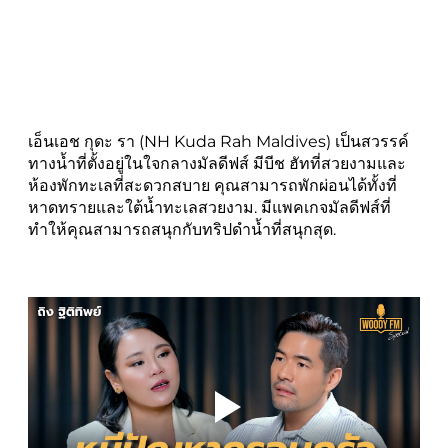
เอ็นเอช กุดะ รา (NH Kuda Rah Maldives) เป็นสวรรค์
ทางน้ำที่ตั้งอยู่ในใจกลางมัลดีฟส์ มีบีช ฮัทที่สวยงามและ
ห้องพักทะเลที่สะดวกสบาย คุณสามารถพักผ่อนได้ทั้งที่
หาดทรายและใต้น้ำทะเลสวยงาม. มีแพคเกจมัลดีฟส์ที่
ทำให้คุณสามารถสนุกกับทริปดำน้ำที่สนุกสุด.