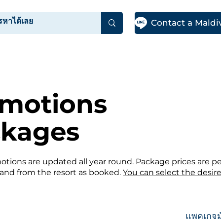
BLOG
ABOUT US
omotions
ckages
tions are updated all year round. Package prices are p
o and from the resort as booked.
You can select the desire
แพคเกจมั