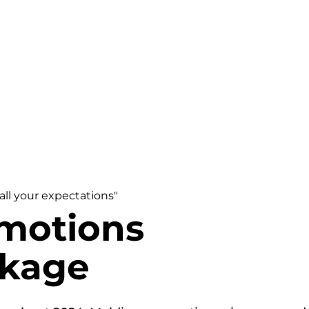
 all your expectations"
motions
ckage