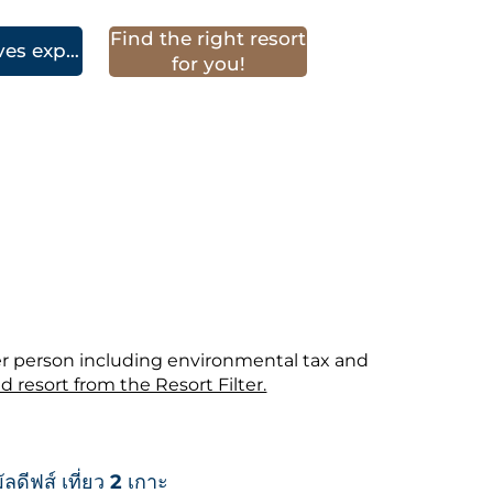
Find the right resort
Contact a Maldives experts
for you!
er person including environmental tax and
d resort from the Resort Filter.
ลดีฟส์ เที่ยว 2 เกาะ