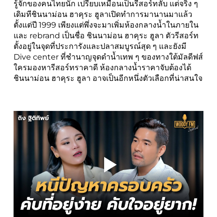
รู้จักของคนไทยนัก เปรียบเหมือนเป็นรีสอร์ทลับ แต่จริง ๆ
เดิมทีชินนาม่อน ฮาคุระ ฮูลาเปิดทำการมานานมาแล้ว
ตั้งแต่ปี 1999 เพียงแต่พึ่งจะมาเพิ่มห้องกลางน้ำในภายใน
และ rebrand เป็นชื่อ ชินนาม่อน ฮาคุระ ฮูลา ตัวรีสอร์ท
ตั้งอยู่ในจุดที่ประการังและปลาสมบูรณ์สุด ๆ และยังมี
Dive center ที่ชำนาญจุดดำน้ำเทพ ๆ ของทางใต้มัลดีฟส์
ใครมองหารีสอร์ทราคาดี ห้องกลางน้ำราคาจับต้องได้
ชินนาม่อน ฮาคุระ ฮูลา อาจเป็นอีกหนึ่งตัวเลือกที่น่าสนใจ