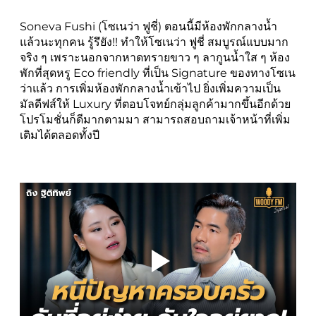
Soneva Fushi (โซเนว่า ฟูชี่) ตอนนี้มีห้องพักกลางน้ำ
แล้วนะทุกคน รู้รึยัง!! ทำให้โซเนว่า ฟูชี่ สมบูรณ์แบบมาก
จริง ๆ เพราะนอกจากหาดทรายขาว ๆ ลากูนน้ำใส ๆ ห้อง
พักที่สุดหรู Eco friendly ที่เป็น Signature ของทางโซเน
ว่าแล้ว การเพิ่มห้องพักกลางน้ำเข้าไป ยิ่งเพิ่มความเป็น
มัลดีฟส์ให้ Luxury ที่ตอบโจทย์กลุ่มลูกค้ามากขึ้นอีกด้วย
โปรโมชั่นก็ดีมากตามมา สามารถสอบถามเจ้าหน้าที่เพิ่ม
เติมได้ตลอดทั้งปี