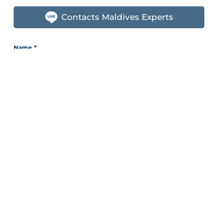
Contacts Maldives Experts
Name
*
E-mail
*
Mobile
Line ID
Interested Resorts
*