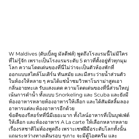
W Maldives (ดับเบิ้ลยู มัลดีฟส์) พูดถึงโรงแรมนี้ไม่มีใคร
ที่ไม่รู้จัก เพราะเป็นโรงแรมระดับ 5 ดาวที่ตั้งอยู่ทั่วทุกมุม
โลก ความโดดเด่นของที่นี่ไม่ว่าจะเป็นตัวห้องพักที่
ออกแบบสไตล์โมเดิร์น ทันสมัย และมีสระว่ายน้ำส่วนตัว
ในห้องให้หลาย ๆ คนได้แช่น้ำชมวิวพาโนราม่าสูดเอา
กลิ่นอายทะเล รับแสงแดด ความโดดเด่นของที่นี่ส่วนใหญ่
เน้นการดำน้ำ ทั้งแบบ Snorkeling และ Scuba และยังมี
ห้องอาหารหลายห้องอาหารให้เลือก และได้สัมผัสลิ้มลอง
อาหารแต่ละห้องอาหารอีกด้วย
ข้อดีของรีสอร์ทที่นี่มีเยอะมาก ทั้งไลน์อาหารที่เป็นบุฟเฟ่ต์
ให้เลือก และห้องอาหาร A La carte ให้เลือกหลากหลาย
เรื่องรสชาติไม่ต้องพูดถึง เพราะเชฟฝีมือระดับโลกทั้งนั้น
แถมระหว่างทางเดินรอบ ๆเกาะ จะมีตู้ไอศครีม และ