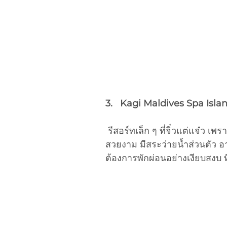
3.   Kagi Maldives Spa Isla
 รีสอร์ทเล็ก ๆ ที่จิ๋วแต่แจ๋ว เพราะโอบล้อมไปด้วยแนวปะการังแบบจัดเต็มรอบเกาะ  ห้องพัก
สวยงาม มีสระว่ายน้ำส่วนตัว อา
ต้องการพักผ่อนอย่างเงียบสงบ ที่น