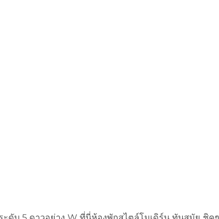
ะดับ 5 ดาวอย่าง W ที่นี่ห้องพักสไตล์โมเดิร์น ทันสมัย ชิคๆ