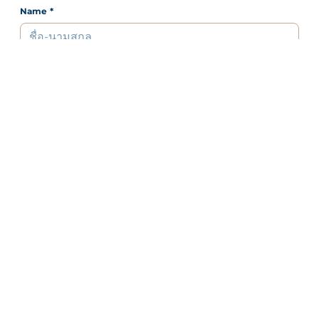
Name
*
E-mail
*
Mobile
Line ID
Interested Resorts
*
Message or Special Request