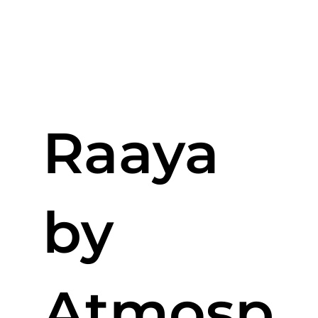
Raaya
by
Atmosp