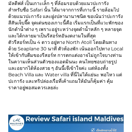
มัลดีฟส์ เป็นเกาะเล็ก ๆ ที่ล้อมรอบด้วยแนวปะการัง
สำหรับชื่อ Safari นั้น ได้มาจากการที่เกาะนี้ รายล้อมไป
ด้วยแนวปะการัง และฝูงปลานานาชนิด ขอเน้นว่าปะการัง
สีสันเจ็บจี๊ด จุดเด่นของเกาะนี้คือ เริ่มแรกเป็นที่แวะพักของ
นักดำน้ำต่าง ๆ เพราะอยู่ระหว่างจุดดำน้ำหลัก ๆ หลายจุด
และได้กลายมาเป็นรีสอร์ทอันงดงามในที่สุด
ตัวรีสอร์ทเป็น 4 ดาว อยู่ทาง North Atoll โดยเดินทาง
ด้วย Seaplane 30 นาที ตัวห้องพัก เน้นออกไปทาง Local
ให้เข้ากับตีมของรีสอร์ท การตกแต่งอาจไม่ถูกใจบางท่าน
ในความเห็นส่วนตัวของแอดมินนะ คนไทยชอบถ่ายรูป
และอยากได้ห้องสวย ๆ อันนี้เจ๊เข้าใจค่ะ แต่ห้องทั้ง
Beach Villa และ Water villa ที่นี่ไม่ได้แย่นะ พอไหว แต่
ปะการัง และทริปล่องเรือที่เค้าแถมให้มันก็คุ้มค่า คุ้ม
ราคาอยู่พอสมควรเลยล่ะ