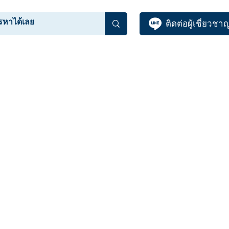
ติดต่อผู้เชี่ยวชา
BLOG
ABOUT US