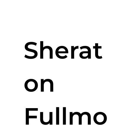
Sherat
on
Fullmo