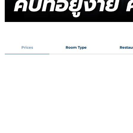
Prices
Room Type
Restau