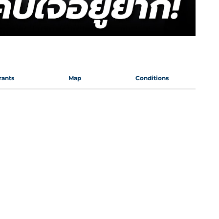
rants
Map
Conditions