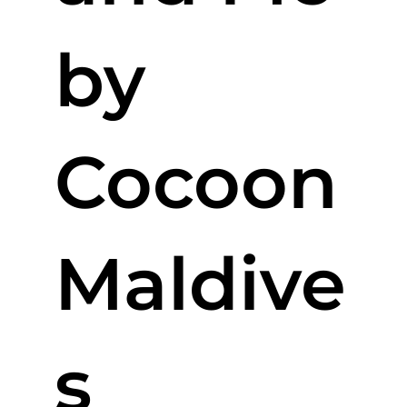
by
Cocoon
Maldive
s