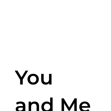
You
and Me