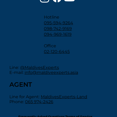
Hotline
095-594-9264
098-742-9169
094-969-1619
Office
02-120-6445
Line:
@MaldivesExperts
E-mail:
info@maldiveexperts.asia
AGENT
Line for Agent:
MaldivesExperts-Land
Phone:
065 974-2426
Frequently Asked Questions Terms of Service