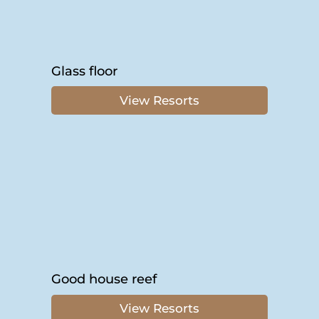
Glass floor
View Resorts
Good house reef
View Resorts