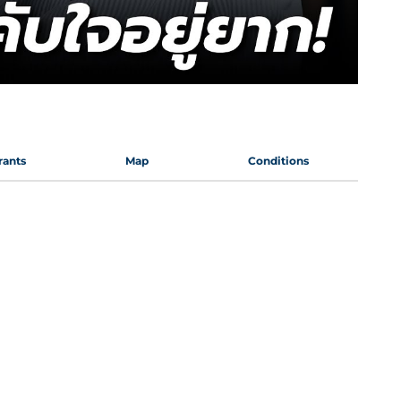
rants
Map
Conditions