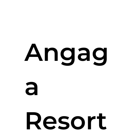
Angag
a
Resort